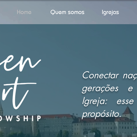
Home
Quem somos
Igrejas
Conectar naç
gerações e 
Igreja: es
propósito.